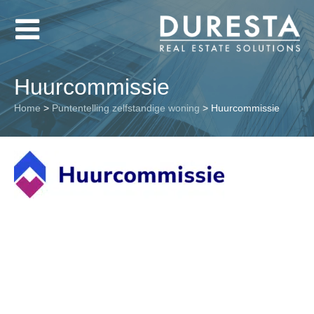
Huurcommissie
Home
>
Puntentelling zelfstandige woning
>
Huurcommissie