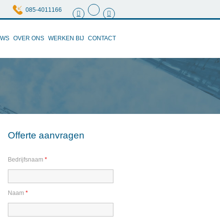
085-4011166
UWS
OVER ONS
WERKEN BIJ
CONTACT
Offerte aanvragen
Bedrijfsnaam
*
Naam
*