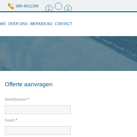
085-4011166
UWS
OVER ONS
WERKEN BIJ
CONTACT
Offerte aanvragen
Bedrijfsnaam
*
Naam
*