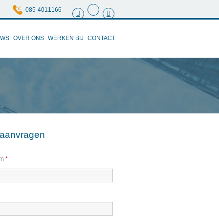
085-4011166
UWS
OVER ONS
WERKEN BIJ
CONTACT
e aanvragen
am
*