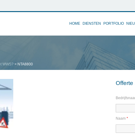
HOME
DIENSTEN
PORTFOLIO
NIE
het WWS?
>
NTA8800
Offert
Bedrijfsna
Naam
*