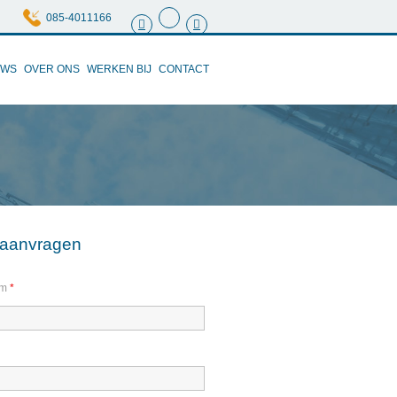
085-4011166
UWS
OVER ONS
WERKEN BIJ
CONTACT
e aanvragen
am
*