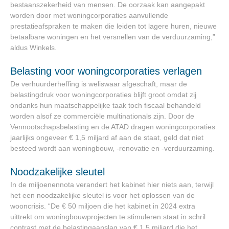
bestaanszekerheid van mensen. De oorzaak kan aangepakt
worden door met woningcorporaties aanvullende
prestatieafspraken te maken die leiden tot lagere huren, nieuwe
betaalbare woningen en het versnellen van de verduurzaming,”
aldus Winkels.
Belasting voor woningcorporaties verlagen
De verhuurderheffing is weliswaar afgeschaft, maar de
belastingdruk voor woningcorporaties blijft groot omdat zij
ondanks hun maatschappelijke taak toch fiscaal behandeld
worden alsof ze commerciële multinationals zijn. Door de
Vennootschapsbelasting en de ATAD dragen woningcorporaties
jaarlijks ongeveer € 1,5 miljard af aan de staat, geld dat niet
besteed wordt aan woningbouw, -renovatie en -verduurzaming.
Noodzakelijke sleutel
In de miljoenennota verandert het kabinet hier niets aan, terwijl
het een noodzakelijke sleutel is voor het oplossen van de
wooncrisis. “De € 50 miljoen die het kabinet in 2024 extra
uittrekt om woningbouwprojecten te stimuleren staat in schril
contrast met de belastingaanslag van € 1,5 miljard die het