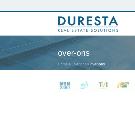
over-ons
Home
>
Over ons
>
over-ons