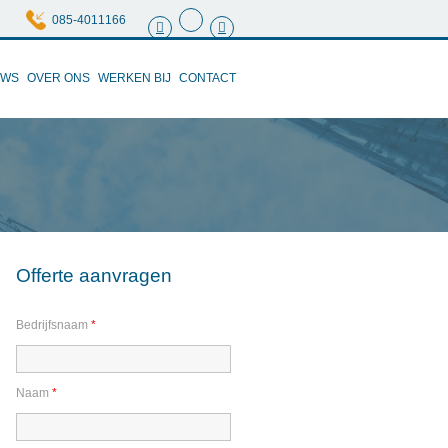
085-4011166
UWS
OVER ONS
WERKEN BIJ
CONTACT
Offerte aanvragen
Bedrijfsnaam
*
Naam
*