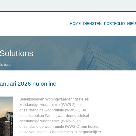
HOME
DIENSTEN
PORTFOLIO
NIE
Solutions
lutions
anuari 2026 nu online
Beleidsboeken Woningwaarderingsstelsel
zelfstandige woonruimte (WWS-Z) en
onzelfstandige woonruimte (WWS-O) De
beleidsboeken Woningwaarderingsstelsel
zelfstandige woonruimte (WWS-Z) en
onzelfstandige woonruimte (WWS-O) zijn herzien
en zo veel mogelijk herschreven in toegankelijker