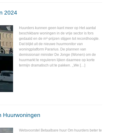
en 2024
Huurders kunnen geen kant meer op Het aantal
beschikbare woningen in de vrije sector is fors
gedaald en de m²-prijzen stijgen tot recordhoogte.
Dat blijkt uit de nieuwe huurmonitor van
woningplatform Pararius. De plannen van
demissionair minister De Jonge (Wonen) om de
huurmarkt te reguleren lijken daarmee op korte
termijn dramatisch uit te pakken. ,,We […]
en Huurwoningen
Wetsvoorstel Betaalbare huur Om huurders beter te