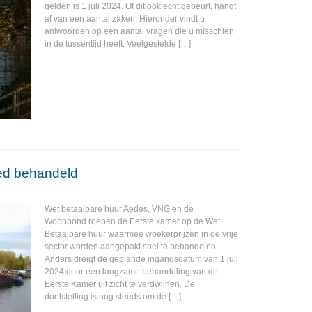
gelden is 1 juli 2024. Of dit ook echt gebeurt, hangt
af van een aantal zaken. Hieronder vindt u
antwoorden op een aantal vragen die u misschien
in de tussentijd heeft. Veelgestelde […]
ed behandeld
Wet betaalbare huur Aedes, VNG en de
Woonbond roepen de Eerste kamer op de Wet
Betaalbare huur waarmee woekerprijzen in de vrije
sector worden aangepakt snel te behandelen.
Anders dreigt de geplande ingangsdatum van 1 juli
2024 door een langzame behandeling van de
Eerste Kamer uit zicht te verdwijnen. De
doelstelling is nog steeds om de […]