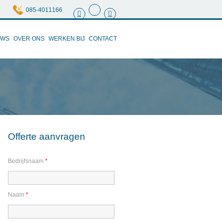
085-4011166
UWS
OVER ONS
WERKEN BIJ
CONTACT
Offerte aanvragen
Bedrijfsnaam
*
Naam
*