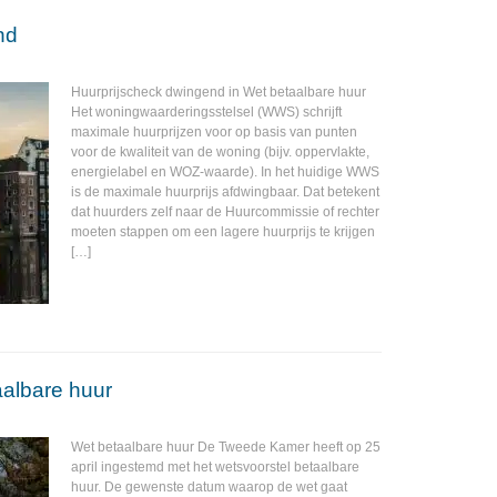
nd
Huurprijscheck dwingend in Wet betaalbare huur
Het woningwaarderingsstelsel (WWS) schrijft
maximale huurprijzen voor op basis van punten
voor de kwaliteit van de woning (bijv. oppervlakte,
energielabel en WOZ-waarde). In het huidige WWS
is de maximale huurprijs afdwingbaar. Dat betekent
dat huurders zelf naar de Huurcommissie of rechter
moeten stappen om een lagere huurprijs te krijgen
[…]
aalbare huur
Wet betaalbare huur De Tweede Kamer heeft op 25
april ingestemd met het wetsvoorstel betaalbare
huur. De gewenste datum waarop de wet gaat