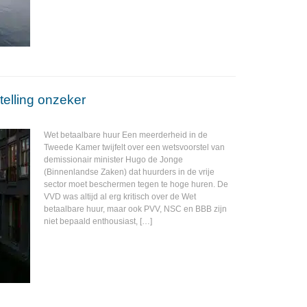
elling onzeker
Wet betaalbare huur Een meerderheid in de
Tweede Kamer twijfelt over een wetsvoorstel van
demissionair minister Hugo de Jonge
(Binnenlandse Zaken) dat huurders in de vrije
sector moet beschermen tegen te hoge huren. De
VVD was altijd al erg kritisch over de Wet
betaalbare huur, maar ook PVV, NSC en BBB zijn
niet bepaald enthousiast, […]